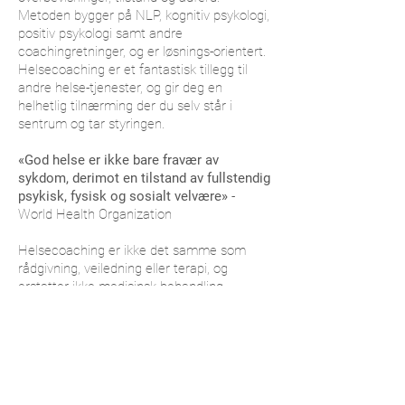
Metoden bygger på NLP, kognitiv psykologi,
positiv psykologi samt andre
coachingretninger, og er løsnings-orientert.
Helsecoaching er et fantastisk tillegg til
andre helse-tjenester, og gir deg en
helhetlig tilnærming der du selv står i
sentrum og tar styringen.
«God helse er ikke bare fravær av
sykdom, derimot en tilstand av fullstendig
psykisk, fysisk og sosialt velvære»
-
World Health Organization
Helsecoaching er ikke det samme som
rådgivning, veiledning eller terapi, og
erstatter ikke medisinsk behandling.
Helsecoaching fokuserer på dine ressurser,
emosjoner og løsninger, og tar
utgangspunkt i at du selv er ekspert i ditt
eget liv. Målet er at du skal oppleve
«empowerment», en mobilisering av dine