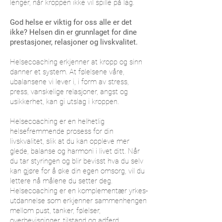
lenger, når kroppen ikke vil spille på lag.
God helse er viktig for oss alle er det
ikke? Helsen din er grunnlaget for dine
prestasjoner, relasjoner og livskvalitet.
Helsecoaching erkjenner at kropp og sinn
danner et system. At følelsene våre,
ubalansene vi lever i, i form av stress,
press, vanskelige relasjoner, angst og
usikkerhet, kan gi utslag i kroppen.
Helsecoaching er en helhetlig
helsefremmende prosess for din
livskvalitet, slik at du kan oppleve mer
glede, balanse og harmoni i livet ditt. Når
du tar styringen og blir bevisst hva du selv
kan gjøre for å øke din egen omsorg, vil du
lettere nå målene du setter deg.
Helsecoaching er en komplementær yrkes-
utdannelse som erkjenner sammenhengen
mellom pust, tanker, følelser,
overbevisninger, tilstand og adferd.