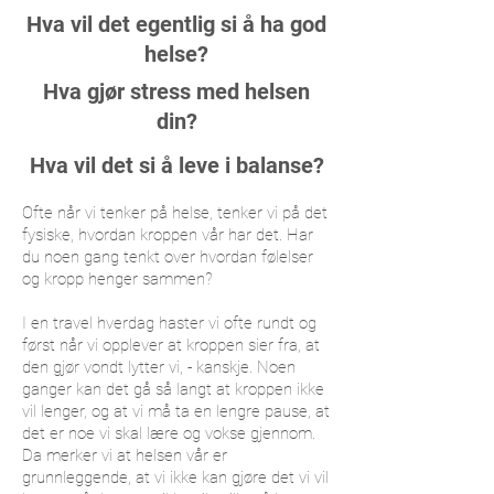
Hva vil det egentlig si å ha god
helse?
Hva gjør stress med helsen
din?
Hva vil det si å leve i balanse?
Ofte når vi tenker på helse, tenker vi på det
fysiske, hvordan kroppen vår har det. Har
du noen gang tenkt over hvordan følelser
og kropp henger sammen?
I en travel hverdag haster vi ofte rundt og
først når vi opplever at kroppen sier fra, at
den gjør vondt lytter vi, - kanskje. Noen
ganger kan det gå så langt at kroppen ikke
vil lenger, og at vi må ta en lengre pause, at
det er noe vi skal lære og vokse gjennom.
Da merker vi at helsen vår er
grunnleggende, at vi ikke kan gjøre det vi vil